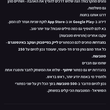
נהנים מהקרבות? הנה שלוש דרכים להפיץ את האהבה - ושתיים מהן
גם משלמות.
דרגו אותנו בחנות
דירוג ב-
Google Play
או ב-
App Store
לוקח שניות ועוזר לנו המון.
בא לכם להוסיף גם כמה מילים טובות? עוד יותר טוב.
עקבו אחרינו (ותרוויחו מטבעות)
ב
הגדרות
מחכים לכם הכפתורים
לייק בפייסבוק
ו
עוקב באינסטגרם
-
כל אחד מהם נותן פרס חד-פעמי, שעומד נכון להיום על
250
מטבעות
.
שתפו עם חברים
בהגדרות יש גם כפתור
שיתוף
- שלחו את המשחק לחבר ותסגרו אחת
ולתמיד מי באמת יודע יותר, ראש בראש.
נכון להיום מדובר ב-
500 מטבעות
בסך הכל רק על שני כפתורי
הסושיאל - המטבעות הכי קלים במשחק.