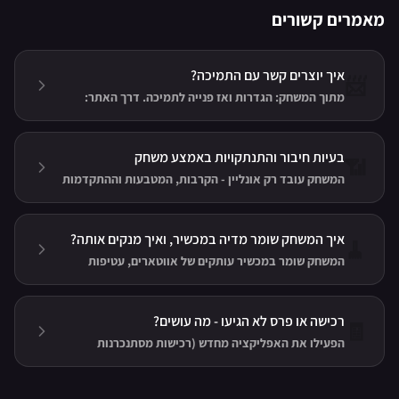
מאמרים קשורים
איך יוצרים קשר עם התמיכה?
📨
מתוך המשחק: הגדרות ואז פנייה לתמיכה. דרך האתר:
clevergames.org בעמוד התמיכה. בכל מקרה, צרפו את קוד
המשתמש שלכם - לחיצה עליו בהגדרות מעתיקה אותו.
בעיות חיבור והתנתקויות באמצע משחק
📶
המשחק עובד רק אונליין - הקרבות, המטבעות וההתקדמות
שמורים בשרת. רוב בעיות החיבור נפתרות בבדיקת הרשת,
מעבר בין Wi-Fi לרשת סלולרית או הפעלה מחדש של
האפליקציה.
איך המשחק שומר מדיה במכשיר, ואיך מנקים אותה?
🧹
המשחק שומר במכשיר עותקים של אווטארים, עטיפות
אירועים, תמונות צ׳אט והודעות קוליות כדי לפתוח אותם
מהר. "ניקוי מדיה שהורדה" מוחק רק את העותקים המקומיים
— לא נתונים בשרת ולא צ׳אטים.
רכישה או פרס לא הגיעו - מה עושים?
🧾
הפעילו את האפליקציה מחדש (רכישות מסתנכרנות
אוטומטית), בדקו פרסים שלא נאספו בתיבת ההודעות,
באייפון יש שחזור רכישות - ואם עדיין חסר, פנו לתמיכה עם
קוד המשתמש.