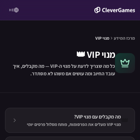
HE
מרכז המידע
מנוי VIP
מנוי VIP
👑
כל מה שצריך לדעת על מנוי ה-VIP — מה מקבלים, איך
עובד החיוב ומה עושים אם משהו לא מסתדר.
מה מקבלים עם מנוי VIP?
👑
מנוי VIP מעלים את הפרסומות, פותח מסלול פרסים יומי
עשיר במיוחד, מבטל את עלות האנרגיה בכניסה לחדרים,
מכפיל את מכסות המדיה בצ׳אט — וצובע את השם שלכם