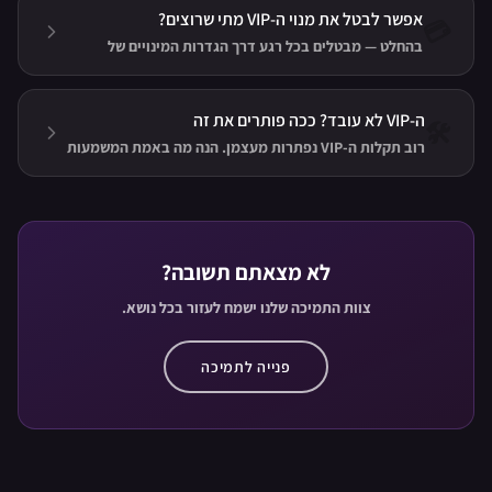
בזהב.
אפשר לבטל את מנוי ה-VIP מתי שרוצים?
💳
בהחלט — מבטלים בכל רגע דרך הגדרות המינויים של
Google Play או ה-App Store, וההטבות נשארות אצלכם עד
סוף התקופה ששולמה.
ה-VIP לא עובד? ככה פותרים את זה
🛠️
רוב תקלות ה-VIP נפתרות מעצמן. הנה מה באמת המשמעות
של רכישה בהמתנה, הודעה שהמנוי הסתיים או מעבר למכשיר
חדש — ומה עושים בכל מקרה.
לא מצאתם תשובה?
צוות התמיכה שלנו ישמח לעזור בכל נושא.
פנייה לתמיכה