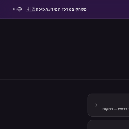
משחקים
מרכז המידע
תמיכה
HE
ש בראש — במקום