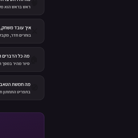
🧠
ראש בראש הוא משח
במירוץ נגד השעון.
איך עובד משחק,
⚔️
בוחרים חדר, מקבלים יריב אמיתי, ונלחמים 
מה כל הדברים 
🏠
סיור מהיר במסך ה
מה חמשת הטאבי
🧭
בתפריט התחתון חמ
כלום.