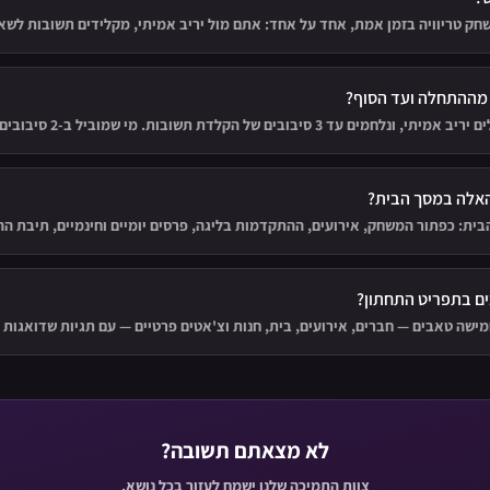
ק טריוויה בזמן אמת, אחד על אחד: אתם מול יריב אמיתי, מקלידים תשובות לשא
 מההתחלה ועד הסוף?
עד 3 סיבובים של הקלדת תשובות. מי שמוביל ב-2 סיבובים — מנצח.
האלה במסך הבית?
בית: כפתור המשחק, אירועים, ההתקדמות בליגה, פרסים יומיים וחינמיים, תיבת הה
ם בתפריט התחתון?
ישה טאבים — חברים, אירועים, בית, חנות וצ'אטים פרטיים — עם תגיות שדואגות
לא מצאתם תשובה?
צוות התמיכה שלנו ישמח לעזור בכל נושא.