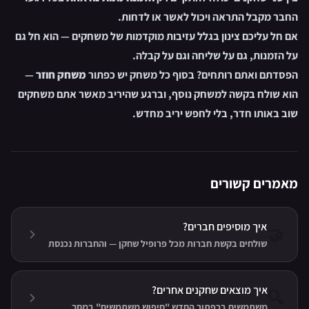
החבר מקבל התראה ויכול לאשר או לדחות.
אם חל עליכם צינון בגלל עזיבות מוקדמות של משחקים — הוא חל גם
על הזמנות, גם על שליחה וגם על קבלה.
הפסדתם ואתם רותחים? בסוף כל משחק יש כפתור
משחק חוזר
—
הוא שולח בקשה למשחק נוסף, וברגע שהיריב מאשר אתם משחקים
שוב באותו חדר, בלי לחפש יריב מחדש.
מאמרים קשורים
איך מוסיפים חברים?
🤝
שולחים בקשת חברות מכל פרופיל שחקן — והחברות נכנסת
לתוקף ברגע שהצד השני מאשר. אפשר גם לשתף קישור
הזמנה אישי.
איך מוצאים שחקנים אחרים?
🔍
משתמשים בכפתור החדש "חיפוש משתמשים" במסך