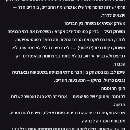
פרטי ישירות מהפרופיל שלו או מרשימת החברים, בוחרים חדר —
ויוצאים לדרך.
משחק אמיתי או משחק בין חברים?
משחק רגיל
— בדיוק כמו מול יריב אקראי: משלמים את דמי הכניסה
לחדר, המנצח לוקח את הפרס המלא, וזה נספר בסטטיסטיקות.
משחק בין חברים (ידידותי)
— בלי פרסים בכלל: לא מטבעות, לא
גביעים ולא גביעי אירוע. גם לא נספר בניצחונות ובהפסדים. רק
הכבוד.
שימו לב: גם במשחק בין חברים
דמי הכניסה במטבעות ובאנרגיה
נגבים כרגיל
. בתיקו — המטבעות חוזרים.
חוקי ההזמנות
להזמנה יש תוקף של
90 שניות
— אחרי זה היא פגה ואפשר לשלוח
חדשה.
שני השחקנים צריכים שהחדר יהיה
פתוח
אצלם, ושיהיו להם מספיק
מטבעות ואנרגיה לכניסה.
בין שני שחקנים יכולה להתקיים רק
הזמנה ממתינה אחת
בכל רגע.