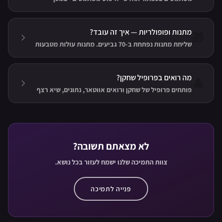
ההגדרות: מקלידים כינוי (לפחות 2 תווים), לוחצים חיפוש
ומקבלים רשימת שחקנים מדורגת לפי גביעים. לחיצה על
תוצאה פותחת את הפרופיל המלא.
מתנות ופופולריות — איך זה עובד?
🎁
שליחת מתנות נפתחת ב-70 גביעים. מתנות עולות מטבעות
או יהלומים, והמקבל זוכה בפופולריות — מקפה או GG ועד
טיל, כתר או טבעת יהלום.
מה רואים בפרופיל שחקן?
👤
פותחים פרופיל של שחקן ורואים אווטאר, נתונים, שיא רצף
ניצחונות, משחקים אחרונים ומתנות — ולחיצה על התמונה
פותחת אותה בתצוגה מוגדלת עם זום.
לא מצאתם תשובה?
צוות התמיכה שלנו ישמח לעזור בכל נושא.
פנייה לתמיכה