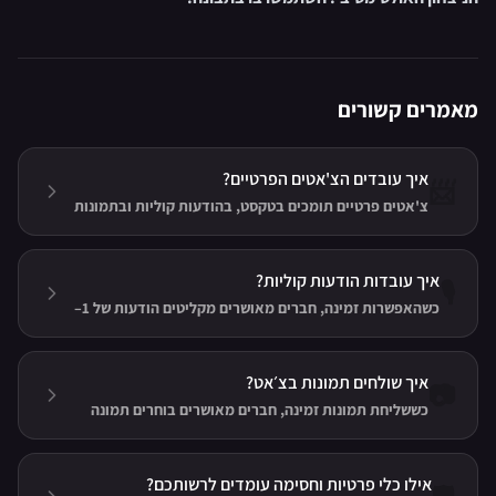
מאמרים קשורים
איך עובדים הצ'אטים הפרטיים?
📨
צ'אטים פרטיים תומכים בטקסט, בהודעות קוליות ובתמונות
(כשהאפשרויות זמינות), עם חיווי הקלדה, אישורי קריאה,
מחיקה לכולם ועד שלוש שיחות נעוצות.
איך עובדות הודעות קוליות?
🎙️
כשהאפשרות זמינה, חברים מאושרים מקליטים הודעות של 1–
60 שניות, מאזינים לטיוטה ושולחים. הקלטות שקטות לא
נשלחות, אפשר לבחור לא לקבל הודעות קוליות, ומנויי VIP
מקבלים מכסה כפולה.
איך שולחים תמונות בצ׳אט?
📷
כששליחת תמונות זמינה, חברים מאושרים בוחרים תמונה
מהמצלמה או מהגלריה, חותכים אותה ושולחים — ותמונות
שהתקבלו נפתחות במסך מלא.
אילו כלי פרטיות וחסימה עומדים לרשותכם?