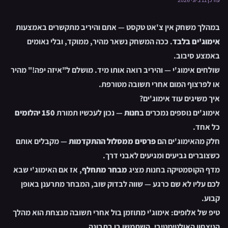
במהלך משחק אין צ'אט טקסט — אתם והיריב מתקשרים באמצעות
אימוג'ים בלבד
. ככה המשחק נשאר מהיר, ממוקד, ובלי נאומים
באמצע סיבוב.
שולחים אימוג'י — והיריב רואה אותו מיד. מושלם ל"איזה יפה!" מהיר
או לפרצוף המום אחרי תשובה מטורפת.
איך משיגים עוד אימוג'ים?
אימוג'ים נוספים נמכרים ב
חנות
— נכון לעכשיו תמורת
150 יהלומים
כל אחד.
חלק מהאימוג'ים הם
פרסים ממסלול ההתקדמות
— מקבלים אותם
כשצוברים גביעים ומגיעים לאבני דרך.
מדף הקוסמטיקה בחנות מציג
מבחר מתחלף
, אז אם האימוג'י שבא
לכם עליו לא שם כרגע — שווה לבדוק שוב, המבחר מתרענן באופן
קבוע.
טיפ של אלופים: אימוג'י מתוזמן בול אחרי תשובה מנצחת הוא מהלך
הניצחון האולטימטיבי. השתמשו בו בתבונה.