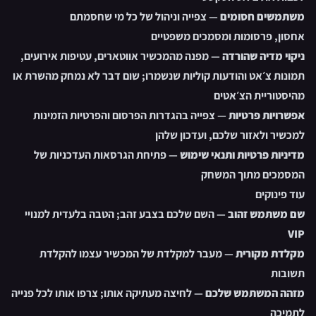
משתמשים חסומים
— צפייה וניהול של כל מי שחסמתם
אחסון, פרסומות ומסמכים משפטיים
ניקוי מדיה שהורדה
— מפנה מהמכשיר אווטארים, עטיפות אירועים,
תמונות צ׳אט והודעות קוליות שנשמרו; שום דבר לא נמחק מהשרת או
מהיסטוריית הצ׳אטים
אפשרויות פרטיות
— צפייה בהגדרות הפרסום והפרטיות הזמינות
למכשיר ולאזור שלכם, ועדכון שלהן
מדיניות פרטיות ותנאי שימוש
— פתיחת הגרסאות העדכניות של
המסמכים מתוך המשחק
עוד פינוקים
שם משתמש זהוב
— השם שלכם בצבע זהב; הטבה בלעדית למנויי
VIP
מקלדת מקורית
— מעבר למקלדת של המכשיר עצמו להקלדת
תשובות
מזהה המשתמש שלכם
— לחיצה מעתיקה אותו; צרפו אותו לכל פנייה
לתמיכה