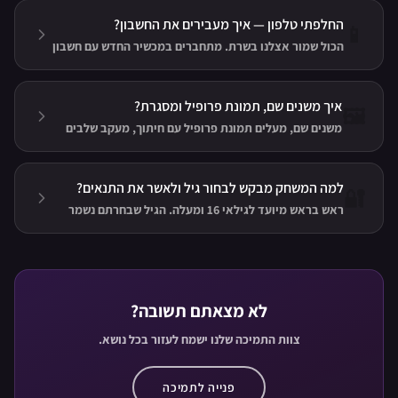
— והחיבור הראשון מזכה כרגע ב-20 יהלומים.
החלפתי טלפון — איך מעבירים את החשבון?
📱
הכול שמור אצלנו בשרת. מתחברים במכשיר החדש עם חשבון
הפייסבוק או ה-Apple המקושר וממשיכים לשחק. אורחים:
חברו חשבון לפני המעבר!
איך משנים שם, תמונת פרופיל ומסגרת?
🖼️
משנים שם, מעלים תמונת פרופיל עם חיתוך, מעקב שלבים
והתאוששות מהעלאות שנקטעו, מחליפים העלאה פעילה —
ומקשטים הכול במסגרת אווטאר.
למה המשחק מבקש לבחור גיל ולאשר את התנאים?
🔐
ראש בראש מיועד לגילאי 16 ומעלה. הגיל שבחרתם נשמר
באופן פרטי, ואת מדיניות הפרטיות, תנאי השימוש והגדרות
הפרטיות אפשר למצוא בתוך המשחק.
לא מצאתם תשובה?
צוות התמיכה שלנו ישמח לעזור בכל נושא.
פנייה לתמיכה