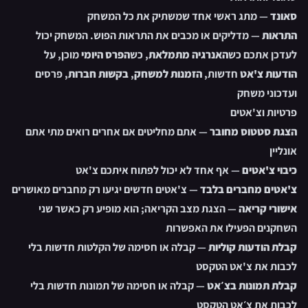
סאונד
— מתג ראשי אחד שמשתיק את כל המשחק
התראות
— מדליקים או מכבים את התראות הפוש. המשחק יכול
לעדכן אתכם כש
האנרגיה מתמלאת
, כש
הפרס היומי
מוכן, על
הודעות צ'אט
חדשות,
הזמנות למשחק
,
בקשות חברות
, פרסים
ועדכוני משחק
פרטיות וצ'אטים
הצגת סטטוס מחובר
— אתם מחליטים אם אחרים רואים מתי אתם
אונליין
כיבוי צ'אטים
— אף אחד לא יכול לפתוח איתכם צ'אט
צ'אטים מחברים בלבד
— צ'אטים חדשים יגיעו רק מחברים מאושרים
אישורי קריאה
— הצגת מצב הקריאה; הוא מופיע רק כאשר שני
השחקנים הפעילו את האפשרות
קבלת הודעות קוליות
— קבלה או חסימה של הקלטות חדשות בלי
לכבות את צ'אט הטקסט
קבלת תמונות בצ׳אט
— קבלה או חסימה של תמונות חדשות בלי
לכבות את צ׳אט הטקסט