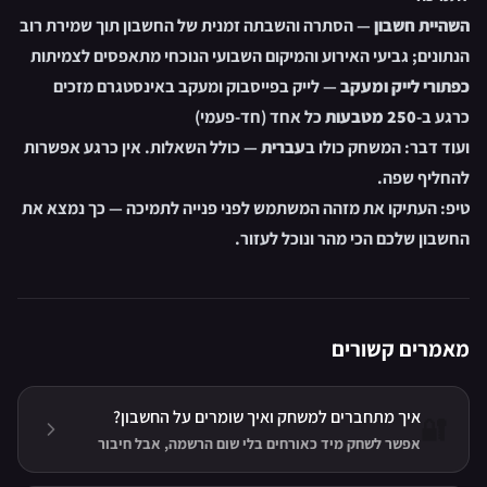
השהיית חשבון
— הסתרה והשבתה זמנית של החשבון תוך שמירת רוב
הנתונים; גביעי האירוע והמיקום השבועי הנוכחי מתאפסים לצמיתות
כפתורי לייק ומעקב
— לייק בפייסבוק ומעקב באינסטגרם מזכים
כרגע ב-
250 מטבעות
כל אחד (חד-פעמי)
ועוד דבר: המשחק כולו ב
עברית
— כולל השאלות. אין כרגע אפשרות
להחליף שפה.
טיפ: העתיקו את מזהה המשתמש לפני פנייה לתמיכה — כך נמצא את
החשבון שלכם הכי מהר ונוכל לעזור.
מאמרים קשורים
איך מתחברים למשחק ואיך שומרים על החשבון?
🔐
אפשר לשחק מיד כאורחים בלי שום הרשמה, אבל חיבור
פייסבוק או Apple בהגדרות הוא מה ששומר על ההתקדמות